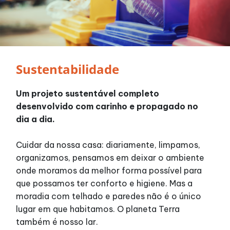
Horários
Entretenimento
Sustentabilidade
Cinema
Um projeto sustentável completo
desenvolvido com carinho e propagado no
Eventos
dia a dia.
Fique por dentro
Cuidar da nossa casa: diariamente, limpamos,
organizamos, pensamos em deixar o ambiente
onde moramos da melhor forma possível para
Lojas e Restaurantes
que possamos ter conforto e higiene. Mas a
moradia com telhado e paredes não é o único
Lojas
lugar em que habitamos. O planeta Terra
também é nosso lar.