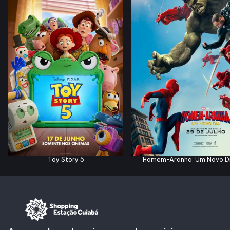
Horários
Entretenimento
Cinema
Eventos
Fique por dentro
Toy Story 5
Homem-Aranha: Um Novo D
Lojas e Restaurantes
Lojas