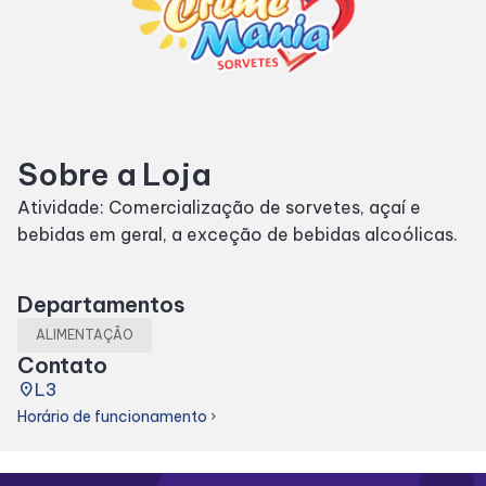
Horários
Entretenimento
Sobre a Loja
Cinema
Atividade: Comercialização de sorvetes, açaí e
bebidas em geral, a exceção de bebidas alcoólicas.
Eventos
Fique por dentro
Departamentos
ALIMENTAÇÃO
Contato
Lojas e Restaurantes
place
L3
Horário de funcionamento
chevron_right
Lojas