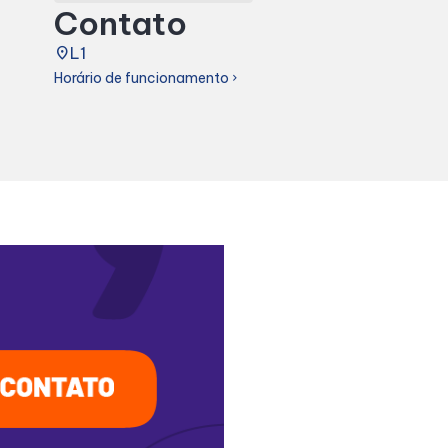
Contato
place
L1
Horário de funcionamento
chevron_right