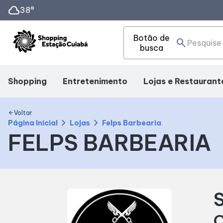
cloud
38°
Botão de
search
busca
Shopping
Entretenimento
Lojas e Restaurant
Mapa Interno
Cinema
Lojas
Voltar
arrow_back
chevron_right
chevron_right
Página Inicial
Lojas
Felps Barbearia
FELPS BARBEARIA
Facilidades
Eventos
Alimentação
Como Chegar
Fique por dentro
S
Horários
C