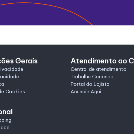
ções Gerais
Atendimento ao C
rivacidade
Central de atendimento
vacidade
Trabalhe Conosco
ca
Portal do Lojista
de Cookies
Anuncie Aqui
onal
pping
dade