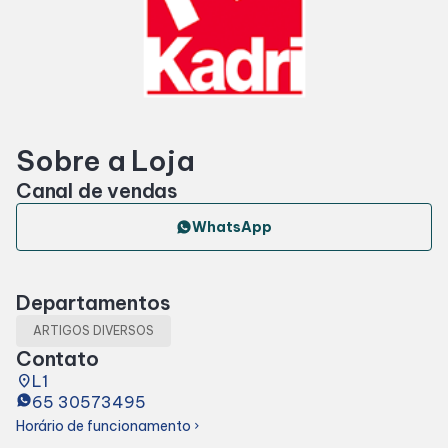
Horários
Entretenimento
Sobre a Loja
Cinema
Canal de vendas
Eventos
WhatsApp
Fique por dentro
Departamentos
ARTIGOS DIVERSOS
Lojas e Restaurantes
Contato
place
L1
65 30573495
Lojas
Horário de funcionamento
chevron_right