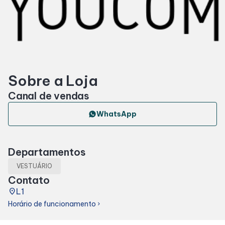
Horários
Entretenimento
Sobre a Loja
Cinema
Canal de vendas
Eventos
WhatsApp
Fique por dentro
Departamentos
VESTUÁRIO
Lojas e Restaurantes
Contato
place
L1
Lojas
Horário de funcionamento
chevron_right